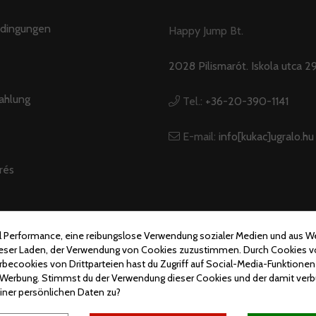
dingungen
Happy Jump Bt.
2028 Pilismarót. Iskola utca 29
ahlung
Tel.:
+36-20-390-1141
E-mail:
info[kukac]ugralo.hu
rés
al Performance, eine reibungslose Verwendung sozialer Medien und aus
dieser Laden, der Verwendung von Cookies zuzustimmen. Durch Cookies v
© Ugralo.hu - Minden jog fenntartva. Készítette:
Puizl Attila
ecookies von Drittparteien hast du Zugriff auf Social-Media-Funktionen 
e Werbung. Stimmst du der Verwendung dieser Cookies und der damit ve
iner persönlichen Daten zu?