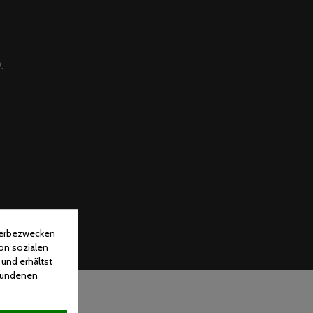
.
 Werbezwecken
on sozialen
und erhältst
rbundenen