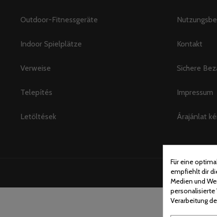
Outdoor-Fitnessgeräte
Nutzungsbe
Indoor Spielplätze
Kontakt
Verweise
Sichere Bez
Telepítés
Impressum
Letöltések
Árajánlat ké
Für eine optim
empfiehlt dir 
Medien und Werb
personalisiert
Verarbeitung de