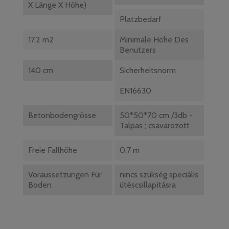
X Länge X Höhe)
Platzbedarf
17.2 m2
Minimale Höhe Des
Benutzers
140 cm
Sicherheitsnorm
EN16630
Betonbodengrösse
50*50*70 cm /3db -
Talpas ; csavarozott
Freie Fallhöhe
0.7 m
Voraussetzungen Für
nincs szükség speciális
Boden
ütéscsillapításra