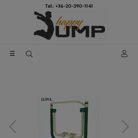
Tel.: +36-20-390-1141
Toggle
☰
navigation