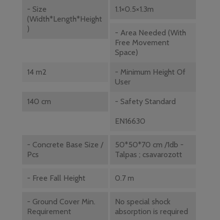
- Size
1.1×0.5×1.3m
(width*length*height
)
- Area Needed (with
Free Movement
Space)
14 m2
- Minimum Height Of
User
140 cm
- Safety Standard
EN16630
- Concrete Base Size /
50*50*70 cm /1db -
Pcs
Talpas ; csavarozott
- Free Fall Height
0.7 m
- Ground Cover Min.
No special shock
Requirement
absorption is required