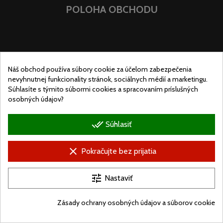
POLOHA OBCHODU
Náš obchod používa súbory cookie za účelom zabezpečenia
nevyhnutnej funkcionality stránok, sociálnych médií a marketingu.
Súhlasíte s týmito súbormi cookies a spracovaním príslušných
osobných údajov?
done_all
Súhlasiť
clear
Pokračujte bez prijatia
© Ugralo.hu - Minden jog fenntartva. Készítette:
Puizl Attila
tune
Nastaviť
Zásady ochrany osobných údajov a súborov cookie