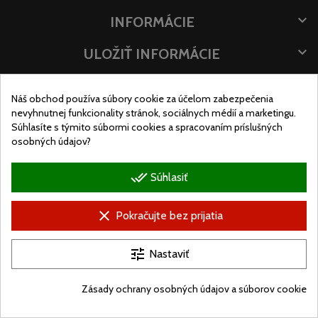

INFORMÁCIE

ULOŽIŤ INFORMÁCIE
POLOHA OBCHODU
Náš obchod používa súbory cookie za účelom zabezpečenia
nevyhnutnej funkcionality stránok, sociálnych médií a marketingu.
Súhlasíte s týmito súbormi cookies a spracovaním príslušných
osobných údajov?
done_all
Súhlasiť
clear
Pokračujte bez prijatia
tune
Nastaviť
© Ugralo.hu - Minden jog fenntartva. Készítette:
Puizl Attila
Zásady ochrany osobných údajov a súborov cookie