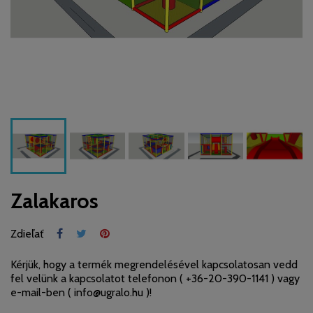
Zalakaros
Zdieľať
Kérjük, hogy a termék megrendelésével kapcsolatosan vedd
fel velünk a kapcsolatot telefonon (
+36-20-390-1141
) vagy
e-mail-ben (
info@ugralo.hu
)!