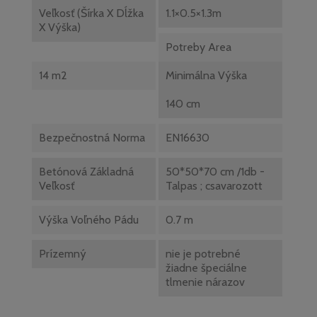
Veľkosť (Šírka X Dĺžka
1.1×0.5×1.3m
X Výška)
Potreby Area
14 m2
Minimálna Výška
140 cm
Bezpečnostná Norma
EN16630
Betónová Základná
50*50*70 cm /1db -
Veľkosť
Talpas ; csavarozott
Výška Voľného Pádu
0.7 m
Prízemný
nie je potrebné
žiadne špeciálne
tlmenie nárazov