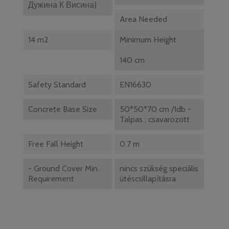
Дужина К Висина)
Area Needed
14 m2
Minimum Height
140 cm
Safety Standard
EN16630
Concrete Base Size
50*50*70 cm /1db -
Talpas ; csavarozott
Free Fall Height
0.7 m
- Ground Cover Min.
nincs szükség speciális
Requirement
ütéscsillapításra