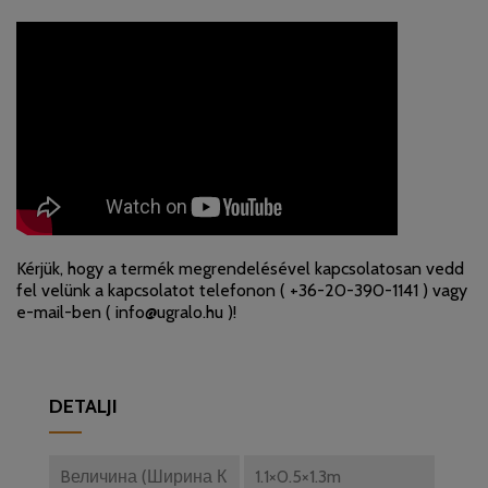
Kérjük, hogy a termék megrendelésével kapcsolatosan vedd
fel velünk a kapcsolatot telefonon (
+36-20-390-1141
) vagy
e-mail-ben (
info@ugralo.hu
)!
DETALJI
Bеличина (Ширина К
1.1×0.5×1.3m