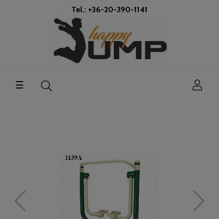
Tel.: +36-20-390-1141
Toggle
☰
navigation