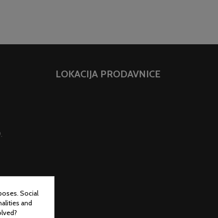
LOKACIJA PRODAVNICE
.
poses. Social
alities and
olved?