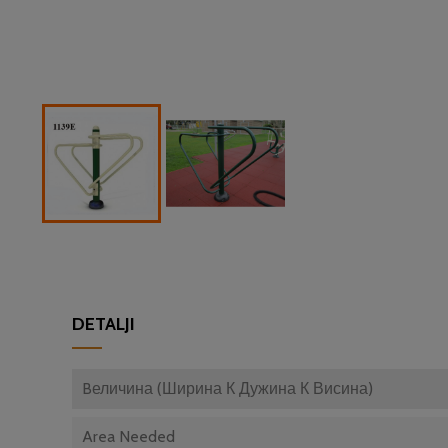
DETALJI
Bеличина (Ширина К Дужина К Висина)
Area Needed