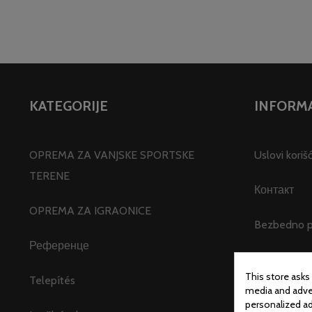
KATEGORIJE
INFORMA
OPREMA ZA VANJSKE SPORTSKE
Uslovi korišc
TERENE
Контакт
OPREMA ZA IGRAONICE
Bezbedno pl
Референце
Impresum
This store asks
Telepítés
media and adver
Árajánlat ké
personalized ad