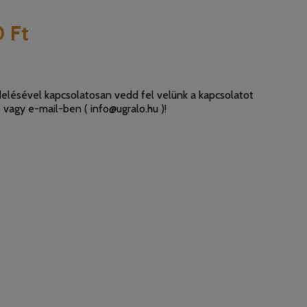
 Ft
elésével kapcsolatosan vedd fel velünk a kapcsolatot
 vagy e-mail-ben (
info@ugralo.hu
)!