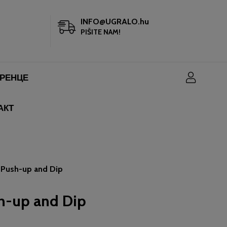
INFO@UGRALO.hu
PIŠITE NAM!
РЕНЦЕ
АКТ
 Push-up and Dip
h-up and Dip