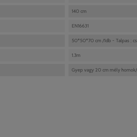
140 cm
EN16631
50*50*70 cm /1db - Talpas ; c
1.3m
Gyep vagy 20 cm mély homok/