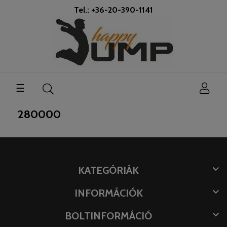
Tel.: +36-20-390-1141
Toggle
☰
navigation
280000

KATEGÓRIÁK

INFORMÁCIÓK

BOLTINFORMÁCIÓ