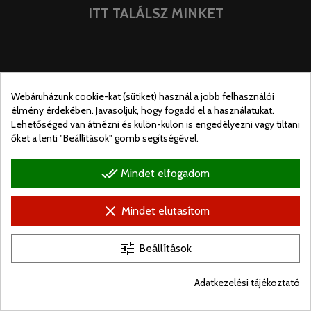
ITT TALÁLSZ MINKET
Webáruházunk cookie-kat (sütiket) használ a jobb felhasználói
élmény érdekében. Javasoljuk, hogy fogadd el a használatukat.
Lehetőséged van átnézni és külön-külön is engedélyezni vagy tiltani
őket a lenti "Beállítások" gomb segítségével.
done_all
Mindet elfogadom
clear
Mindet elutasítom
© Ugralo.hu - Minden jog fenntartva. Készítette:
Puizl Attila
tune
Beállítások
Adatkezelési tájékoztató