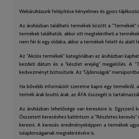
Webáruházunk felépítése kényelmes és gyors tájékozódá
Az áruházban található termékek között a "Termékek" m
termékek találhatók, akkor ott megtekintheti a termékek
nem fér ki egy oldalra, akkor a termékek felett és alatt
Az "Akciós termékek" kategóriában az áruházban kapható
kezdeti dátum és a "készlet erejéig" megjelölés. A 
kedvezményt biztosítunk. Az "Újdonságok" menüpontban
Ha bővebb információt szeretne kapni egy termékről, a
termék árak bruttó árak, az ÁFA összegét is tartalmazzá
Az áruházban lehetősége van keresésre is. Egyszerű k
Összetett kereséshez kattintson a "Részletes keresés" 
keresni. A keresés eredményeképpen a termékek ugya
tulajdonságainak megtekintésére is.