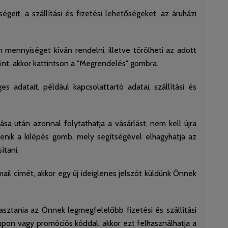
geit, a szállítási és fizetési lehetőségeket, az áruházi
n mennyiséget kíván rendelni, illetve törölheti az adott
dönt, akkor kattintson a "Megrendelés" gombra.
datait, például kapcsolattartó adatai, szállítási és
 után azonnal folytathatja a vásárlást, nem kell újra
lenik a kilépés gomb, mely segítségével elhagyhatja az
ítani.
-mail címét, akkor egy új ideiglenes jelszót küldünk Önnek
álasztania az Önnek legmegfelelőbb fizetési és szállítási
upon vagy promóciós kóddal, akkor ezt felhasználhatja a