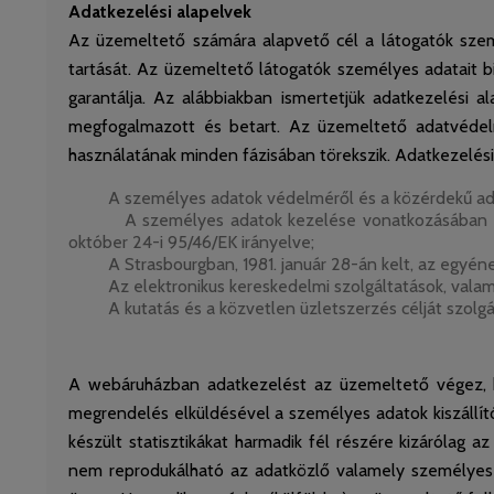
Adatkezelési alapelvek
Az üzemeltető számára alapvető cél a látogatók szemé
tartását. Az üzemeltető látogatók személyes adatait b
garantálja. Az alábbiakban ismertetjük adatkezelési 
megfogalmazott és betart. Az üzemeltető adatvédelm
használatának minden fázisában törekszik. Adatkezelési
A személyes adatok védelméről és a közérdekű adatok 
A személyes adatok kezelése vonatkozásában az egy
október 24-i 95/46/EK irányelve;
A Strasbourgban, 1981. január 28-án kelt, az egyének 
Az elektronikus kereskedelmi szolgáltatások, valamint
A kutatás és a közvetlen üzletszerzés célját szolgáló
A webáruházban adatkezelést az üzemeltető végez, ha
megrendelés elküldésével a személyes adatok kiszállító
készült statisztikákat harmadik fél részére kizárólag
nem reprodukálható az adatközlő valamely személyes