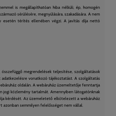
szemmel is megállapíthatóan hiba nélküli, ép, homogén
 származó sérülésére, megnyúlására, szakadására. A nem
y esetén térítés ellenében végzi. A javítás díja nettó
 összefüggő megrendelések teljesítése, szolgáltatások
 adatkezelésre vonatkozó tájékoztatást. A szolgáltatás
 webáruház oldalán. A webáruház üzemeltetője fenntartja
en jogi közlemény tartalmát. Amennyiben látogatónknak
olja kérdését. Az üzemeletető elkötelezett a webáruház
ért azonban semmilyen felelősséget nem vállal.