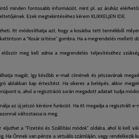
ntő minden fontosabb információt, mint pl. az áruház elérhetősé
emeltetőjének. Ezek megtekintéséhez kérem KLIKKELJEN IDE.
izheti. Itt módosíthatja azt, hogy a kosárba tett termékből milye
ez kattintson a "Kosár ürítése" gombra. Ha a megrendelés mellett 
őször meg kell adnia a megrendelés teljesítéséhez szükséges a
hatja magát, így később e-mail címének és jelszavának megadása
ró ablakban kap értesítést. Ha sikeres a belépés, akkor megje
nüpont is, ahol a regisztráció során megadott adatait tudja módos
ználja az új jelszó kérésre funkciót. Ha itt megadja a regisztrált e
 azonnal változtassa is meg.
ljuthat a "Fizetési és Szállítási módok" oldalra, ahol ki kell v
. Ha Önnek van pénze a virtuális számláján, vagy rendelkezik k