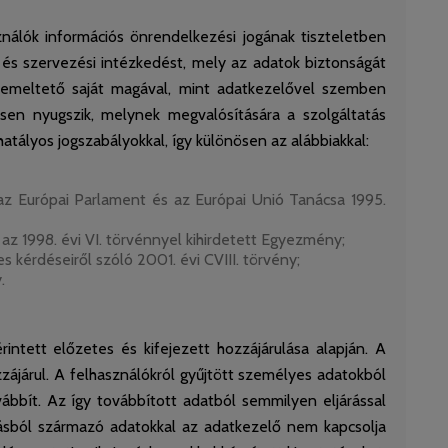
nálók információs önrendelkezési jogának tiszteletben
 és szervezési intézkedést, mely az adatok biztonságát
 üzemeltető saját magával, mint adatkezelővel szemben
en nyugszik, melynek megvalósítására a szolgáltatás
ályos jogszabályokkal, így különösen az alábbiakkal:
Európai Parlament és az Európai Unió Tanácsa 1995.
 1998. évi VI. törvénnyel kihirdetett Egyezmény;
érdéseiről szóló 2001. évi CVIII. törvény;
.
tett előzetes és kifejezett hozzájárulása alapján. A
zájárul. A felhasználókról gyűjtött személyes adatokból
ábbít. Az így továbbított adatból semmilyen eljárással
sból származó adatokkal az adatkezelő nem kapcsolja