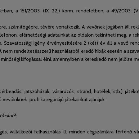
tk-ban, a 151/2003. (IX. 22.) korm. rendeletben, a 49/2003. (V
épre, számítógépre, tévére vonatkozik. A vevőnek jogában áll rek
lefonon, elérhetőségi adatainkat
az
oldalon tekintheti meg, a re
ap. Szavatossági igény érvényesítésére 2 (két) év áll a vevő re
t. A nem rendeltetésszerű használatból eredő hibák esetén a szav
et minőségi kifogással élni, amennyiben a kereskedő nem jelölte m
bérbeadás, játszóházak, vásározók, strand, hotelek, stb.) játé
ó vevőinknek profi kategóriájú játékainkat ajánljuk.
ékeknél:
 vállalkozói felhasználás ill. minden cégszámlára történő vásár