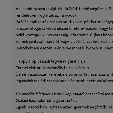
Az eladó szavatossági és jótállási felelősségére a P
rendeletben foglaltak az irányadók.
Jótállás csak tartós használati cikkekre, például mosóg
jelezze kifogását webáruházunk felé e-mailben vagy te
belül kivizsgáljuk. Szavatosság időtartama 6 (hat) hón
termék javítását, cseréjét, vagy a vételár csökkentésé
leértékelt áru esetén is érvényesíthető, ilyenkor is leh
Happy Hop családi légvárak garanciája:
Termékeink professzionális felhasználásra
Üzleti vállalkozás keretében történő felhasználásra (
légváraink családi használatra ajánlottak, ezért vállalkoz
Garanciális feltételek Happy Hop családi használatú term
Családi használatnál: a garancia 1 év.
Egyéb esetekben (játszóházak, gyermekmegőrzők, céges,