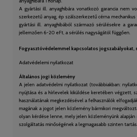
anyaghibára 1 hónap.
A gyártási ill. anyaghibára vonatkozó garancia nem v
szerkezetű anyag, ép szálszerkezetű cérna mechanikus 
gyártási ill. anyaghibából származó sérülésekre a gar
jellemzően 6-20 eFt, a sérülés nagyságától függően.
Fogyasztóvédelemmel kapcsolatos jogszabályokat, r
Adatvédelemi nyilatkozat
Általános jogi közlemény
A jelen adatvédelmi nyilatkozat (továbbiakban: nyila
nyújtása és a hírlevelek kiküldése keretében végzett,
használatának megkezdésével a felhasználók elfogadják 
magának a jogot jelen közlemény bármikori megváltozt
olyan kérdése lenne, mely jelen közleményünk alapján 
szolgáltatás minőségének a legmagasabb szinten tartása