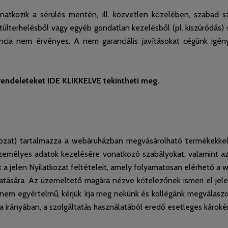
onatkozik a sérülés mentén, ill. közvetlen közelében, szabad 
túlterhelésből vagy egyéb gondatlan kezelésből (pl. kiszúródás)
ancia nem érvényes. A nem garanciális javításokat cégünk igén
endeleteket IDE KLIKKELVE tekintheti meg.
tkozat) tartalmazza a webáruházban megvásárolható termékekkel
 személyes adatok kezelésére vonatkozó szabályokat, valamint az
a jelen Nyilatkozat feltételeit, amely folyamatosan elérhető a
atására. Az üzemeltető magára nézve kötelezőnek ismeri el jel
nem egyértelmű, kérjük írja meg nekünk és kollégánk megválasz
 irányában, a szolgáltatás használatából eredő esetleges károk