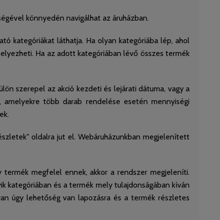
ségével könnyedén navigálhat az áruházban.
 kategóriákat láthatja. Ha olyan kategóriába lép, ahol
 helyezheti. Ha az adott kategóriában lévő összes termék
ön szerepel az akció kezdeti és lejárati dátuma, vagy a
et, amelyekre több darab rendelése esetén mennyiségi
ek.
szletek" oldalra jut el. Webáruházunkban megjelenített
 termék megfelel ennek, akkor a rendszer megjeleníti.
yik kategóriában és a termék mely tulajdonságában kíván
n úgy lehetőség van lapozásra és a termék részletes