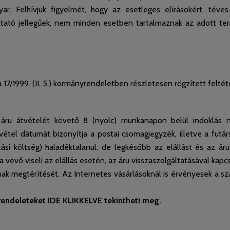
ar. Felhívjuk figyelmét, hogy az esetleges elírásokért, tév
ztató jellegűek, nem minden esetben tartalmaznak az adott ter
7/1999. (II. 5.) kormányrendeletben részletesen rögzített feltétel 
ru átvételét követő 8 (nyolc) munkanapon belül indoklás nélk
vétel dátumát bizonyítja a postai csomagjegyzék, illetve a futárs
lítási költség) haladéktalanul, de legkésőbb az elállást és az á
 a vevő viseli az elállás esetén, az áru visszaszolgáltatásával ka
 megtérítését. Az Internetes vásárlásoknál is érvényesek a szav
endeleteket IDE KLIKKELVE tekintheti meg.