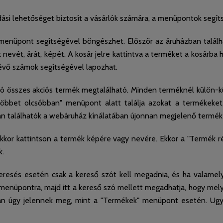
si lehetőséget biztosít a vásárlók számára, a menüpontok segít
enüpont segítségével böngészhet. Először az áruházban található
 nevét, árát, képét. A kosár jelre kattintva a terméket a kosárba
 lévő számok segítségével lapozhat.
 összes akciós termék megtalálható. Minden terméknél külön-kül
"Többet olcsóbban" menüpont alatt találja azokat a termékek
 találhatók a webáruház kínálatában újonnan megjelenő termék
kkor kattintson a termék képére vagy nevére. Ekkor a "Termék ré
k.
eresés esetén csak a kereső szót kell megadnia, és ha valamely
menüpontra, majd itt a kereső szó mellett megadhatja, hogy mel
n úgy jelennek meg, mint a "Termékek" menüpont esetén. Ugya