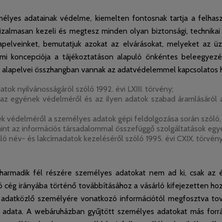
lyes adatainak védelme, kiemelten fontosnak tartja a felhasz
izalmasan kezeli és megtesz minden olyan biztonsági, technikai
alapelveinket, bemutatjuk azokat az elvárásokat, melyeket az
i koncepciója a tájékoztatáson alapuló önkéntes beleegyezés
 alapelvei összhangban vannak az adatvédelemmel kapcsolatos hat
nyilvánosságáról szóló 1992. évi LXIII. törvény;
ének védelméről és az ilyen adatok szabad áramlásáról az 
védelméről a személyes adatok gépi feldolgozása során szóló, az
 az információs társadalommal összefüggő szolgáltatások egyes k
 név- és lakcímadatok kezeléséről szóló 1995. évi CXIX. törvény
rmadik fél részére személyes adatokat nem ad ki, csak az érin
 cég irányába történő továbbításához a vásárló kifejezetten hoz
 az adatközlő személyére vonatkozó információtól megfosztva tov
 adata. A webáruházban gyűjtött személyes adatokat más forrá