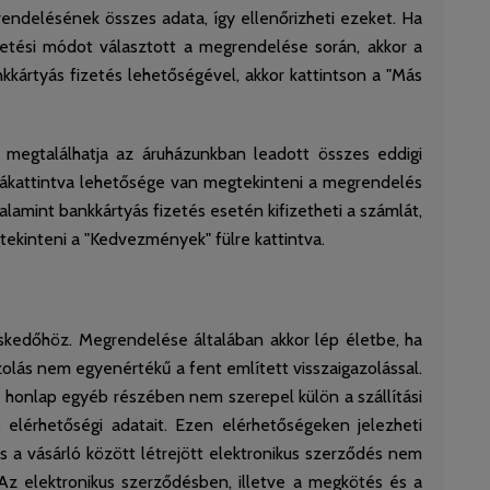
delésének összes adata, így ellenőrizheti ezeket. Ha
etési módot választott a megrendelése során, akkor a
kkártyás fizetés lehetőségével, akkor kattintson a "Más
 megtalálhatja az áruházunkban leadott összes eddigi
kattintva lehetősége van megtekinteni a megrendelés
alamint bankkártyás fizetés esetén kifizetheti a számlát,
gtekinteni a "Kedvezmények" fülre kattintva.
skedőhöz. Megrendelése általában akkor lép életbe, ha
zolás nem egyenértékű a fent említett visszaigazolással.
a honlap egyéb részében nem szerepel külön a szállítási
 elérhetőségi adatait. Ezen elérhetőségeken jelezheti
s a vásárló között létrejött elektronikus szerződés nem
 Az elektronikus szerződésben, illetve a megkötés és a