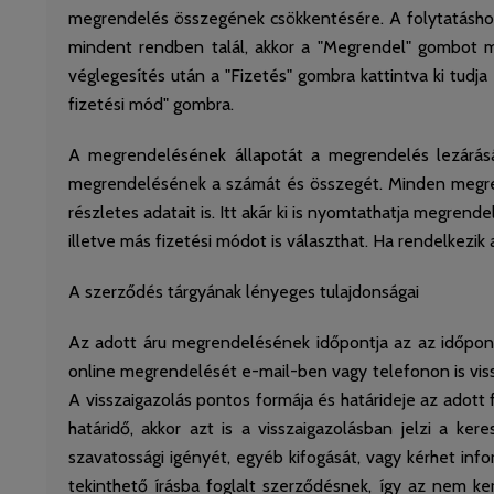
megrendelés összegének csökkentésére. A folytatásho
mindent rendben talál, akkor a "Megrendel" gombot m
véglegesítés után a "Fizetés" gombra kattintva ki tudj
fizetési mód" gombra.
A megrendelésének állapotát a megrendelés lezárásái
megrendelésének a számát és összegét. Minden megre
részletes adatait is. Itt akár ki is nyomtathatja megren
illetve más fizetési módot is választhat. Ha rendelkezi
A szerződés tárgyának lényeges tulajdonságai
Az adott áru megrendelésének időpontja az az időpont
online megrendelését e-mail-ben vagy telefonon is vissz
A visszaigazolás pontos formája és határideje az adott
határidő, akkor azt is a visszaigazolásban jelzi a k
szavatossági igényét, egyéb kifogását, vagy kérhet inf
tekinthető írásba foglalt szerződésnek, így az nem ke