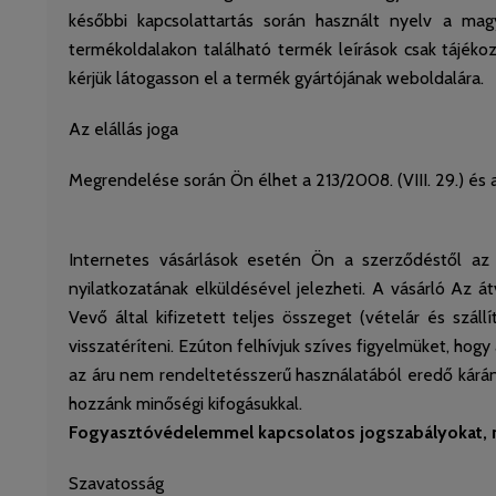
későbbi kapcsolattartás során használt nyelv a magy
termékoldalakon található termék leírások csak tájéko
kérjük látogasson el a termék gyártójának weboldalára.
Az elállás joga
Megrendelése során Ön élhet a 213/2008. (VIII. 29.) és a 1
Internetes vásárlások esetén Ön a szerződéstől az á
nyilatkozatának elküldésével jelezheti. A vásárló Az át
Vevő által kifizetett teljes összeget (vételár és szál
visszatéríteni. Ezúton felhívjuk szíves figyelmüket, hogy
az áru nem rendeltetésszerű használatából eredő kárának
hozzánk minőségi kifogásukkal.
Fogyasztóvédelemmel kapcsolatos jogszabályokat, r
Szavatosság