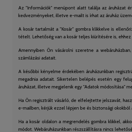
Az "Információk" menüpont alatt találja az áruházat éri
kedvezményeket, illetve e-mailt is írhat az áruház üz
A kosár tartalmát a "Kosár" gombra klikkelve is ellenőr
tételt. Lehetőség van a kosár teljes kiürítésére is, ehh
Amennyiben Ön vásárolni szeretne a webáruházban, el
számlázási adatait.
A későbbi kényelme érdekében áruházunkban regisztrál
megadnia adatait. Sikertelen belépés esetén egy felug
áruházat, illetve megjelenik egy "Adatok módosítása" me
Ha Ön regisztrált vásárló, de elfelejtette jelszavát, has
e-mailben, kérjük ezzel lépjen be és biztonsági okokból
Ha a kosár oldalon a megrendelés gombra klikkel, akkor e
módot. Webáruházunkban részszállításra nincs lehetőség