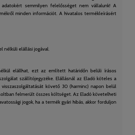
es adatokért semmilyen felelősséget nem vállalunk! A
mékről minden információt. A hivatalos termékleírásért
nélküli elállási jogával.
ül elállhat, ezt az említett határidőn belüli írásos
zolgálat szállítójegyzéke. Elállásnál az Eladó köteles a
ru visszaszolgáltatását követő 30 (harminc) napon belül
pcsoltban felmerült összes költséget. Az Eladó követelheti
atossági jogok, ha a termék gyári hibás, akkor forduljon