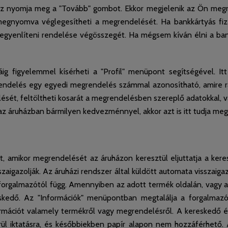
z nyomja meg a "Tovább" gombot. Ekkor megjelenik az Ön megren
egnyomva véglegesítheti a megrendelését. Ha bankkártyás fiz
a egyenlíteni rendelése végösszegét. Ha mégsem kíván élni a ban
g figyelemmel kísérheti a "Profil" menüpont segítségével. Itt
ndelés egy egyedi megrendelés számmal azonosítható, amire rá
delését, feltöltheti kosarát a megrendelésben szereplő adatokkal, v
k az áruházban bármilyen kedvezménnyel, akkor azt is itt tudja me
, amikor megrendelését az áruházon keresztül eljuttatja a kere
aigazolják. Az áruházi rendszer által küldött automata visszaiga
 forgalmazótól függ. Amennyiben az adott termék oldalán, vagy 
ereskedő. Az "Információk" menüpontban megtalálja a forgalmazó
ormációt valamely termékről vagy megrendelésről. A kereskedő é
rül iktatásra, és későbbiekben papír alapon nem hozzáférhető.