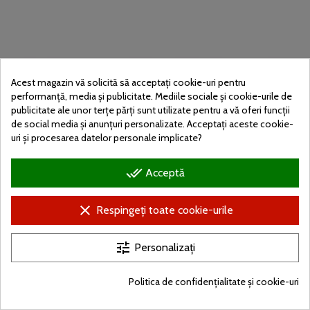
Acest magazin vă solicită să acceptați cookie-uri pentru
performanță, media și publicitate. Mediile sociale și cookie-urile de
publicitate ale unor terțe părți sunt utilizate pentru a vă oferi funcții
de social media și anunțuri personalizate. Acceptați aceste cookie-
uri și procesarea datelor personale implicate?
done_all
Acceptă
clear
Respingeți toate cookie-urile
tune
Personalizați
Politica de confidențialitate și cookie-uri