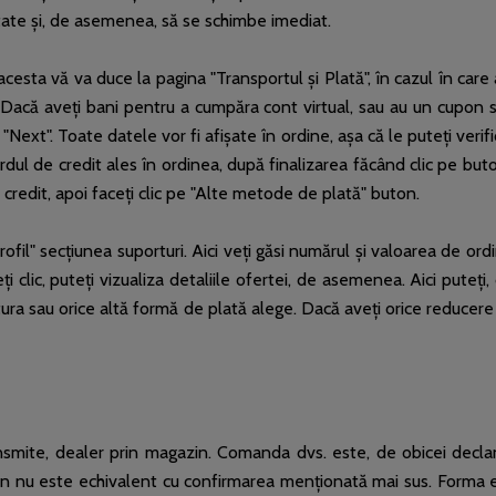
itate și, de asemenea, să se schimbe imediat.
cesta vă va duce la pagina "Transportul și Plată", în cazul în car
. Dacă aveți bani pentru a cumpăra cont virtual, sau au un cupon 
"Next". Toate datele vor fi afișate în ordine, așa că le puteți ver
dul de credit ales în ordinea, după finalizarea făcând clic pe bu
 credit, apoi faceți clic pe "Alte metode de plată" buton.
ofil" secțiunea suporturi. Aici veți găsi numărul și valoarea de or
ți clic, puteți vizualiza detaliile ofertei, de asemenea. Aici pute
actura sau orice altă formă de plată alege. Dacă aveți orice reducer
ransmite, dealer prin magazin. Comanda dvs. este, de obicei decl
n nu este echivalent cu confirmarea menționată mai sus. Forma 