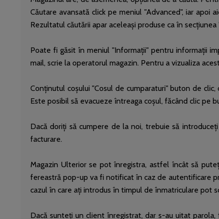
Căutare avansată click pe meniul "Advanced", iar apoi ai
Rezultatul căutării apar aceleași produse ca în secțiunea 
Poate fi găsit în meniul "Informații" pentru informații im
mail, scrie la operatorul magazin. Pentru a vizualiza aceste
Conținutul coșului "Cosul de cumparaturi" buton de clic, 
Este posibil să evacueze întreaga coșul, făcând clic pe 
Dacă doriți să cumpere de la noi, trebuie să introduceți
facturare.
Magazin Ulterior se pot înregistra, astfel încât să put
fereastră pop-up va fi notificat în caz de autentificare p
cazul în care ați introdus în timpul de înmatriculare pot 
Dacă sunteți un client înregistrat, dar s-au uitat parola,