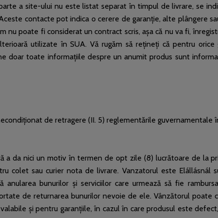
parte a site-ului nu este listat separat în timpul de livrare, se 
t. Aceste contacte pot indica o cerere de garanție, alte plângere s
 nu poate fi considerat un contract scris, așa că nu va fi, înregistr
lterioară utilizate în SUA. Vă rugăm să rețineți că pentru orice 
ține doar toate informațiile despre un anumit produs sunt informa
t necondiționat de retragere (II. 5) reglementările guvernamentale în
ă a da nici un motiv în termen de opt zile (8) lucrătoare de la pr
stru colet sau curier nota de livrare. Vanzatorul este Elállásnál s
pă anularea bunurilor și serviciilor care urmează să fie rambur
ortate de returnarea bunurilor nevoie de ele. Vânzătorul poate c
alabile și pentru garanțiile, în cazul în care produsul este defe