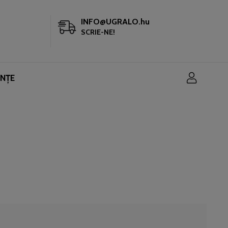
INFO@UGRALO.hu
SCRIE-NE!
INȚE