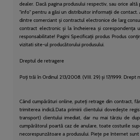
dealer. Dacă pagina produsului respectiv, sau orice altă 
"info" pentru a găsi un distribuitor informații de contac
dintre comerciant și contractul electronice de larg consum
contract electronic și la încheierea și corespondența u
responsabilitate! Pagini Specificații produs Produs con
vizitati site-ul producătorului produsului.
Dreptul de retragere
Poți trăi în Ordinul 213/2008. (VIII. 29) și 17/1999. Drep
Când cumpărături online, puteți retrage din contract, făr
trimiterea indică.Data primirii clientului dovedește regi
transport) clientului imediat, dar nu mai târziu de du
cumpărătorul poartă caz de anulare, toate costurile sup
necorespunzătoare a produsului. Piețe pe Internet sunt v