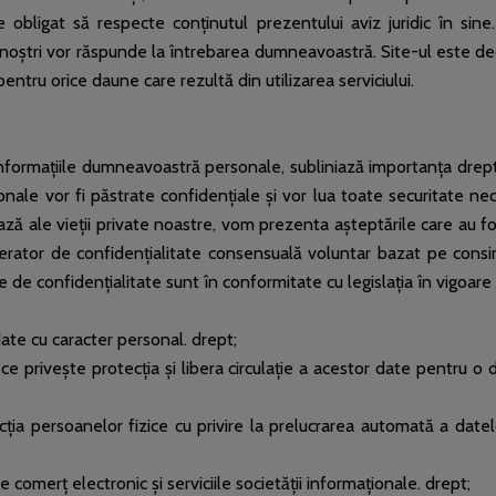
ligat să respecte conținutul prezentului aviz juridic în sine. 
ii noștri vor răspunde la întrebarea dumneavoastră. Site-ul este ded
pentru orice daune care rezultă din utilizarea serviciului.
formațiile dumneavoastră personale, subliniază importanța dreptu
ale vor fi păstrate confidențiale și vor lua toate securitate nec
ază ale vieții private noastre, vom prezenta așteptările care au f
ator de confidențialitate consensuală voluntar bazat pe consi
piile de confidențialitate sunt în conformitate cu legislația în vigoar
te cu caracter personal. drept;
vește protecția și libera circulație a acestor date pentru o dir
 persoanelor fizice cu privire la prelucrarea automată a datel
merț electronic și serviciile societății informaționale. drept;