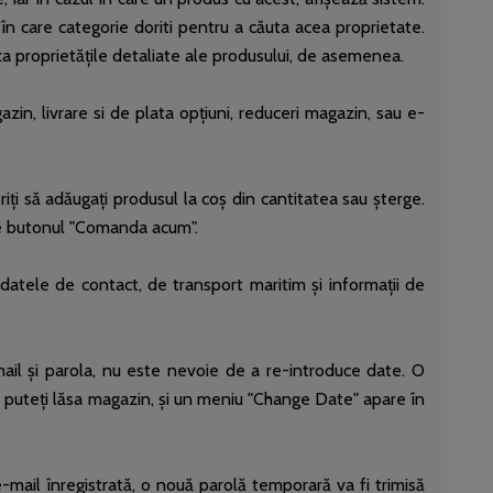
în care categorie doriti pentru a căuta acea proprietate.
iza proprietățile detaliate ale produsului, de asemenea.
azin, livrare si de plata opțiuni, reduceri magazin, sau e-
iți să adăugați produsul la coș din cantitatea sau șterge.
 pe butonul "Comanda acum".
 datele de contact, de transport maritim și informații de
mail și parola, nu este nevoie de a re-introduce date. O
are puteți lăsa magazin, și un meniu "Change Date" apare în
 e-mail înregistrată, o nouă parolă temporară va fi trimisă