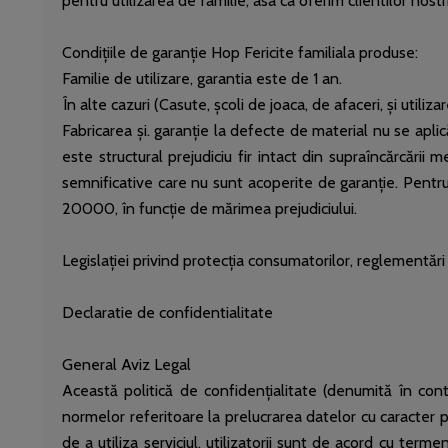
pentru utilizarea de familie, asa ca oferim clientilor nostri
Condițiile de garanție Hop Fericite familiala produse:
Familie de utilizare, garantia este de 1 an.
În alte cazuri (Casute, școli de joaca, de afaceri, și util
Fabricarea și. garanție la defecte de material nu se aplic
este structural prejudiciu fir intact din supraîncărcări
semnificative care nu sunt acoperite de garanție. Pentr
20000, în funcție de mărimea prejudiciului.
Legislației privind protecția consumatorilor, reglementări p
Declaratie de confidentialitate
General Aviz Legal
Această politică de confidențialitate (denumită în co
normelor referitoare la prelucrarea datelor cu caracter p
de a utiliza serviciul, utilizatorii sunt de acord cu term