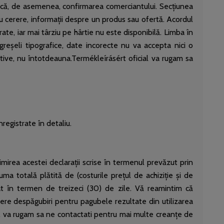
indică, de asemenea, confirmarea comerciantului. Secțiunea
au cerere, informații despre un produs sau ofertă. Acordul
ate, iar mai târziu pe hârtie nu este disponibilă. Limba în
greșeli tipografice, date incorecte nu va accepta nici o
tive, nu întotdeauna.Termékleírásért oficial va rugam sa
registrate în detaliu.
imirea acestei declarații scrise în termenul prevăzut prin
uma totală plătită de (costurile prețul de achiziție și de
sat în termen de treizeci (30) de zile. Vă reamintim că
ere despăgubiri pentru pagubele rezultate din utilizarea
ct, va rugam sa ne contactati pentru mai multe creanțe de