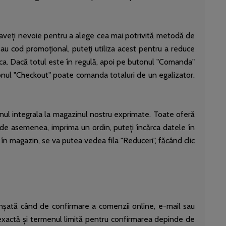
e aveți nevoie pentru a alege cea mai potrivită metodă de
sau cod promoțional, puteți utiliza acest pentru a reduce
ifica. Dacă totul este în regulă, apoi pe butonul "Comanda"
tonul "Checkout" poate comanda totaluri de un egalizator.
dinul integrala la magazinul nostru exprimate. Toate oferă
ți, de asemenea, imprima un ordin, puteți încărca datele în
e în magazin, se va putea vedea fila "Reduceri", făcând clic
anșată când de confirmare a comenzii online, e-mail sau
exactă și termenul limită pentru confirmarea depinde de