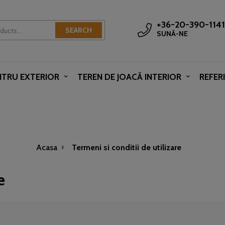
+36-20-390-1141
SEARCH
SUNĂ-NE
NTRU EXTERIOR
TEREN DE JOACĂ INTERIOR
REFER
Acasa
Termeni si conditii de utilizare
e