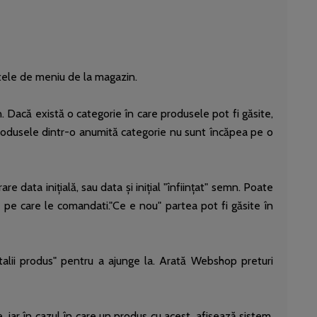
tele de meniu de la magazin.
n. Dacă există o categorie în care produsele pot fi găsite,
produsele dintr-o anumită categorie nu sunt încăpea pe o
 data inițială, sau data și inițial "înființat" semn. Poate
 pe care le comandati."Ce e nou" partea pot fi găsite în
talii produs" pentru a ajunge la. Arată Webshop preturi
iar în cazul în care un produs cu acest, afișează sistem.