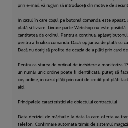
prin e-mail, vă rugăm să introduceți din motive de secur
În cazul în care coșul pe butonul comanda este apasat, a
plată și livrare. Livrare parte Webshop nu este posibilă
cantitatea de ordinul. Pentru a continua, apăsați butonul 
pentru a finaliza comanda. Dacă opțiunea de plată cu car
Dacă nu doriți să profite de ocazia de a plăti prin card de
Pentru ca starea de ordinul de închidere a monitoriza "Pr
un număr unic ordine poate fi identificată, puteți să face
coș ordine, în cazul plății prin card de credit pot plăti f
aici.
Principalele caracteristici ale obiectului contractului
Data deciziei de mărfurile la data la care oferta va t
telefon. Confirmare automata trimis de sistemul magazi