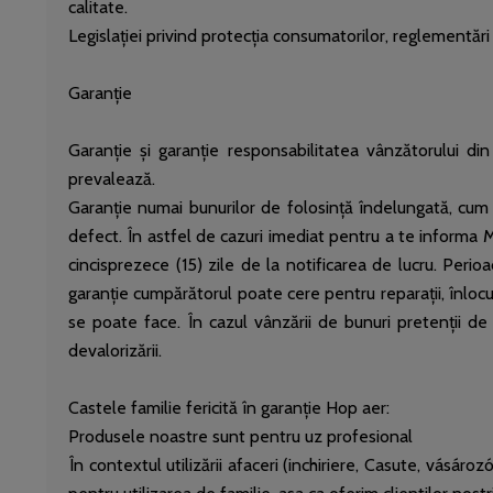
calitate.
Legislației privind protecția consumatorilor, reglementări p
Garanție
Garanție și garanție responsabilitatea vânzătorului di
prevalează.
Garanție numai bunurilor de folosință îndelungată, cum 
defect. În astfel de cazuri imediat pentru a te informa 
cincisprezece (15) zile de la notificarea de lucru. Perio
garanție cumpărătorul poate cere pentru reparații, înlocui
se poate face. În cazul vânzării de bunuri pretenții de 
devalorizării.
Castele familie fericită în garanție Hop aer:
Produsele noastre sunt pentru uz profesional
În contextul utilizării afaceri (inchiriere, Casute, vásáro