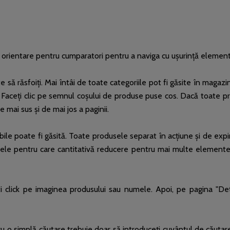
e orientare pentru cumparatori pentru a naviga cu ușurință elemen
să răsfoiți. Mai întâi de toate categoriile pot fi găsite în magazi
. Faceți clic pe semnul coșului de produse puse cos. Dacă toate 
mai sus și de mai jos a paginii.
le poate fi găsită. Toate produsele separat în acțiune și de expirare
sele pentru care cantitativă reducere pentru mai multe elemente
i click pe imaginea produsului sau numele. Apoi, pe pagina "De
o simplă căutare trebuie doar să introduceți cuvântul de căutare, 