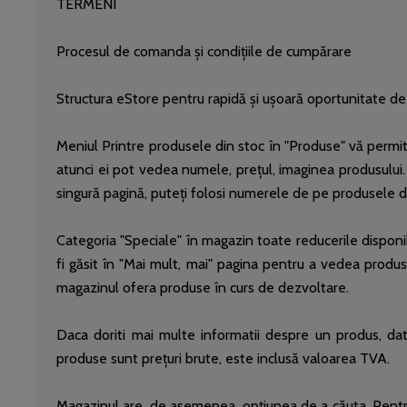
TERMENI
Procesul de comanda și condițiile de cumpărare
Structura eStore pentru rapidă și ușoară oportunitate d
Meniul Printre produsele din stoc în "Produse" vă permite 
atunci ei pot vedea numele, prețul, imaginea produsului
singură pagină, puteți folosi numerele de pe produsele de 
Categoria "Speciale" în magazin toate reducerile disponibi
fi găsit în "Mai mult, mai" pagina pentru a vedea produ
magazinul ofera produse în curs de dezvoltare.
Daca doriti mai multe informatii despre un produs, dat
produse sunt prețuri brute, este inclusă valoarea TVA.
Magazinul are, de asemenea, opțiunea de a căuta. Pentru 