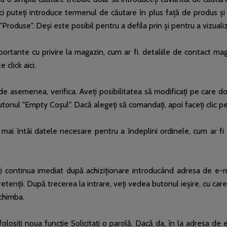
ci puteți introduce termenul de căutare în plus față de produs și 
"Produse". Deși este posibil pentru a defila prin și pentru a vizual
portante cu privire la magazin, cum ar fi. detaliile de contact mag
 click aici.
de asemenea, verifica. Aveți posibilitatea să modificați pe care dor
butonul "Empty Coșul". Dacă alegeți să comandați, apoi faceți clic
 mai întâi datele necesare pentru a îndeplini ordinele, cum ar fi
eți continua imediat după achiziționare introducând adresa de e-
retenții. După trecerea la intrare, veți vedea butonul ieșire, cu c
schimba.
 folosiți noua funcție Solicitați o parolă. Dacă da, în la adresa de