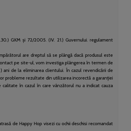
I.30.) GKM și 72/2005. (IV. 21.) Guvernului. regulament
Cumpărătorul are dreptul să se plângă dacă produsul este
 contact pe site-ul, vom investiga plângerea în termen de
 ani de la eliminarea clientului. În cazul revendicării de
nor probleme rezultate din utilizarea incorectă a garanției
e calitate în cazul în care vânzătorul nu a indicat cauza
este atrasă de Happy Hop visezi cu ochii deschisi recomandat