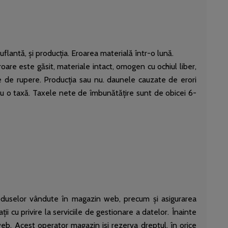
uflantă, și producția. Eroarea materială într-o lună.
roare este găsit, materiale intact, omogen cu ochiul liber,
ire de rupere. Producția sau nu. daunele cauzate de erori
ru o taxă. Taxele nete de îmbunătățire sunt de obicei 6-
roduselor vândute în magazin web, precum și asigurarea
 cu privire la serviciile de gestionare a datelor. Înainte
l web. Acest operator magazin isi rezerva dreptul, în orice