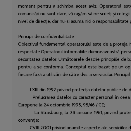
moment pentru a schimba acest aviz. Operatorul este ob
comunicări nu sunt clare, vă rugăm să ne scrieți și coleg
nivel de direcție, dar nu-si asuma nici o responsabilitate 
Principii de confidențialitate
Obiectivul fundamental operatorului este de a proteja in
respectate.Operatorul informațiile dumneavoastră person
securitatea datelor. Următoarele descrie principiile de b
pentru a se conforma. Conceptul este bazat pe un oper
fiecare fază a utilizării de către dvs. a serviciului. Princi
LXIII din 1992 privind protecția datelor publice de da
Prelucrarea datelor cu caracter personal în ceea ce pri
Europene la 24 octombrie 1995, 95/46 / CE;
La Strasbourg, la 28 ianuarie 1981, privind protecția
convenție;
CVIII 2001 privind anumite aspecte ale serviciilor de co