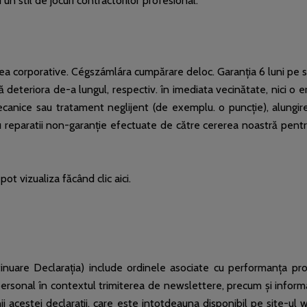
 un stil de jocuri contractorilor profesional.
izarea corporative. Cégszámlára cumpărare deloc. Garanția 6 luni pe s
ă deteriora de-a lungul, respectiv. în imediata vecinătate, nici o e
i mecanice sau tratament neglijent (de exemplu. o puncție), alung
u reparatii non-garanție efectuate de către cererea noastră pent
ot vizualiza făcând clic aici.
ntinuare Declarația) include ordinele asociate cu performanța p
ersonal în contextul trimiterea de newslettere, precum și informații
enii acestei declarații, care este intotdeauna disponibil pe site-u