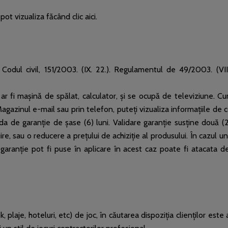
ot vizualiza făcând clic aici.
n Codul civil, 151/2003. (IX. 22.). Regulamentul de 49/2003. (VI
ar fi mașină de spălat, calculator, și se ocupă de televiziune. 
Magazinul e-mail sau prin telefon, puteți vizualiza informațiile de
ada de garanție de șase (6) luni. Validare garanție susține două (2)
re, sau o reducere a prețului de achiziție al produsului. În cazul u
garanție pot fi puse în aplicare în acest caz poate fi atacata d
zók, plaje, hoteluri, etc) de joc, în căutarea dispoziția clienților 