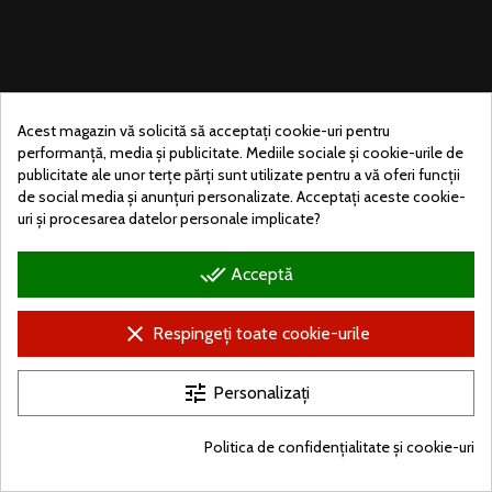
Acest magazin vă solicită să acceptați cookie-uri pentru
performanță, media și publicitate. Mediile sociale și cookie-urile de
publicitate ale unor terțe părți sunt utilizate pentru a vă oferi funcții
de social media și anunțuri personalizate. Acceptați aceste cookie-
uri și procesarea datelor personale implicate?
done_all
Acceptă
© Ugralo.hu - Minden jog fenntartva. Készítette:
Puizl Attila
clear
Respingeți toate cookie-urile
tune
Personalizați
Politica de confidențialitate și cookie-uri