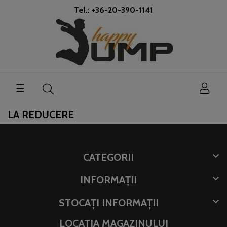
Tel.: +36-20-390-1141
Toggle
☰
navigation
LA REDUCERE

CATEGORII

INFORMAȚII

STOCAȚI INFORMAȚII
LOCATIA MAGAZINULUI