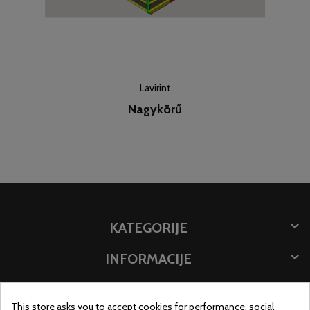
Lavirint
Nagykörű

KATEGORIJE

INFORMACIJE

POHRANITE PODATKE
This store asks you to accept cookies for performance, social