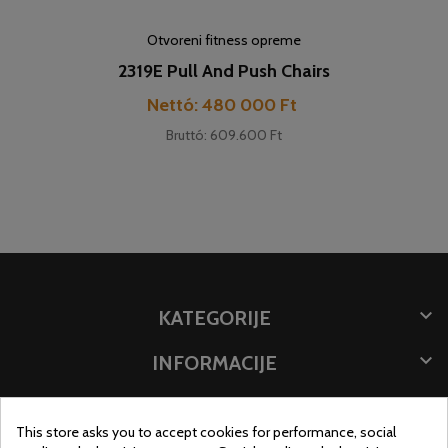
Otvoreni fitness opreme
2319E Pull And Push Chairs
Cijena
Nettó: 480 000 Ft
Bruttó: 609.600 Ft

KATEGORIJE

INFORMACIJE

POHRANITE PODATKE
This store asks you to accept cookies for performance, social