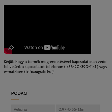
Kérjük, hogy a termék megrendelésével kapcsolatosan vedd
fel velünk a kapcsolatot telefonon (
+36-20-390-1141
) vagy
e-mail-ben (
info@ugralo.hu
)!
PODACI
Veličina
0.97×0.55×1.1m