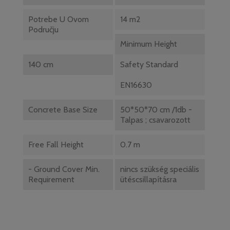
Potrebe U Ovom
14 m2
Području
Minimum Height
140 cm
Safety Standard
EN16630
Concrete Base Size
50*50*70 cm /1db -
Talpas ; csavarozott
Free Fall Height
0.7 m
- Ground Cover Min.
nincs szükség speciális
Requirement
ütéscsillapításra