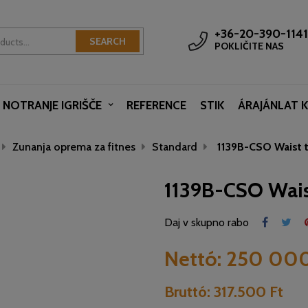
+36-20-390-1141
SEARCH
POKLIČITE NAS
NOTRANJE IGRIŠČE
REFERENCE
STIK
ÁRAJÁNLAT 
Zunanja oprema za fitnes
Standard
1139B-CSO Waist t
1139B-CSO Wais
Daj v skupno rabo
Nettó:
250 000
Bruttó:
317.500 Ft