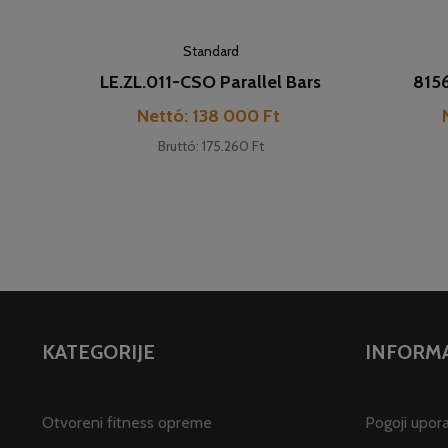
Standard
LE.ZL.011-CSO Parallel Bars
815
Cena
Nettó: 138 000 Ft
Bruttó: 175.260 Ft
KATEGORIJE
INFORMA
Otvoreni fitness opreme
Pogoji upor