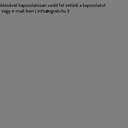
elésével kapcsolatosan vedd fel velünk a kapcsolatot
 vagy e-mail-ben (
info@ugralo.hu
)!