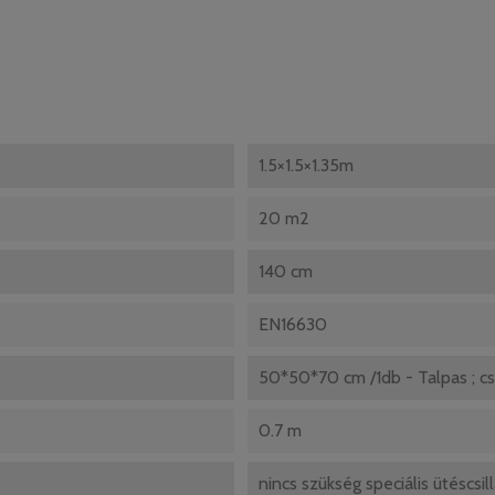
1.5×1.5×1.35m
20 m2
140 cm
EN16630
50*50*70 cm /1db - Talpas ; c
0.7 m
nincs szükség speciális ütéscsil