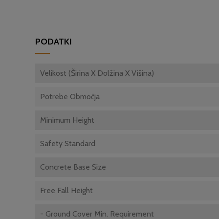
PODATKI
Velikost (Širina X Dolžina X Višina)
Potrebe Območja
Minimum Height
Safety Standard
Concrete Base Size
Free Fall Height
- Ground Cover Min. Requirement