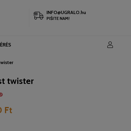
INFO@UGRALO.hu
PIŠITE NAM!
KÉRÉS
wister
t twister
 Ft