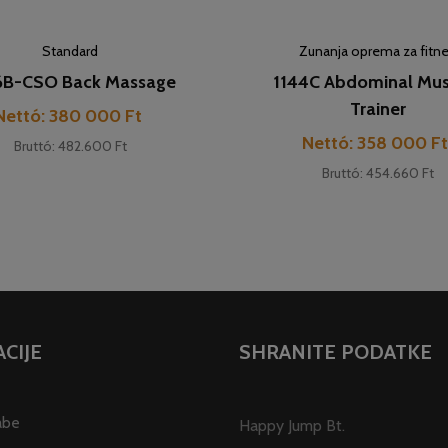
Standard
Zunanja oprema za fitn
6B-CSO Back Massage
1144C Abdominal Mus
Trainer
Cena
Nettó: 380 000 Ft
Cena
Nettó: 358 000 F
Bruttó: 482.600 Ft
Bruttó: 454.660 Ft
CIJE
SHRANITE PODATKE
abe
Happy Jump Bt.