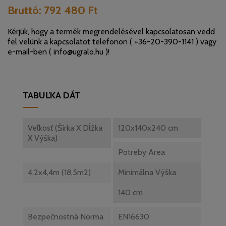
Bruttó:
792 480 Ft
Kérjük, hogy a termék megrendelésével kapcsolatosan vedd
fel velünk a kapcsolatot telefonon (
+36-20-390-1141
) vagy
e-mail-ben (
info@ugralo.hu
)!
TABUĽKA DÁT
Veľkosť (Šírka X Dĺžka
120x140x240 cm
X Výška)
Potreby Area
4,2x4,4m (18,5m2)
Minimálna Výška
140 cm
Bezpečnostná Norma
EN16630