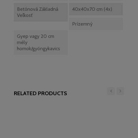
Betónová Základná
40x40x70 cm (4x)
Veľkosť
Prízemný
Gyep vagy 20 cm
mély
homok/gyöngykavics
RELATED PRODUCTS
‹
›