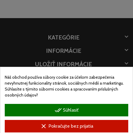

KATEGÓRIE

INFORMÁCIE

ULOŽIŤ INFORMÁCIE
POLOHA OBCHODU
Náš obchod používa súbory cookie za účelom zabezpečenia
nevyhnutnej funkcionality stránok, sociálnych médií a marketingu.
Súhlasíte s týmito súbormi cookies a spracovaním príslušných
osobných údajov?
done_all
Súhlasiť
clear
Pokračujte bez prijatia